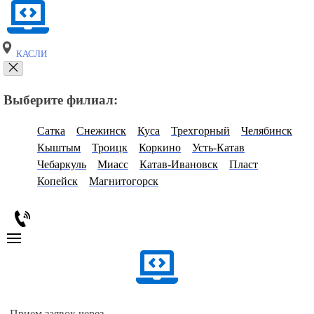
КАСЛИ
Выберите филиал:
Сатка
Снежинск
Куса
Трехгорный
Челябинск
Кыштым
Троицк
Коркино
Усть-Катав
Чебаркуль
Миасс
Катав-Ивановск
Пласт
Копейск
Магнитогорск
Прием заявок через