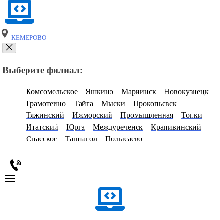
КЕМЕРОВО
Выберите филиал:
Комсомольское
Яшкино
Мариинск
Новокузнецк
Грамотеино
Тайга
Мыски
Прокопьевск
Тяжинский
Ижморский
Промышленная
Топки
Итатский
Юрга
Междуреченск
Крапивинский
Спасское
Таштагол
Полысаево