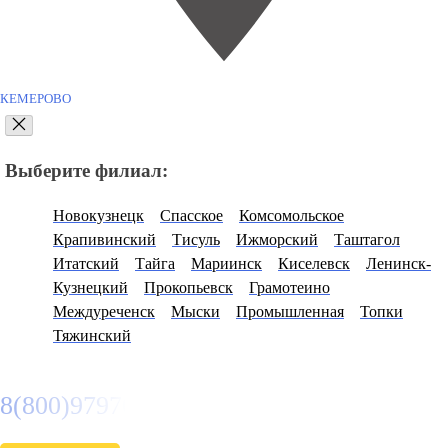
КЕМЕРОВО
Выберите филиал:
Новокузнецк
Спасское
Комсомольское
Крапивинский
Тисуль
Ижморский
Таштагол
Итатский
Тайга
Мариинск
Киселевск
Ленинск-
Кузнецкий
Прокопьевск
Грамотеино
Междуреченск
Мыски
Промышленная
Топки
Тяжинский
8(800)9797043