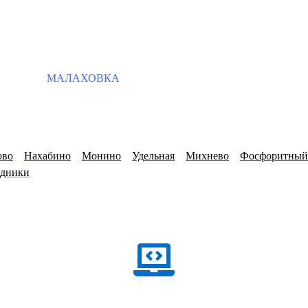
МАЛАХОВКА
ово
Нахабино
Монино
Удельная
Михнево
Фосфоритный
одники