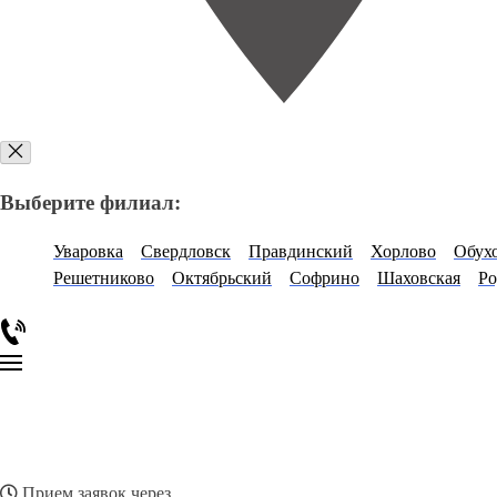
Выберите филиал:
Уваровка
Свердловск
Правдинский
Хорлово
Обух
Решетниково
Октябрьский
Софрино
Шаховская
Р
Прием заявок через