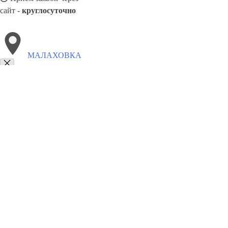
сайт -
круглосуточно
МАЛАХОВКА
Выберите филиал:
Шаховская
Тучково
Нахабино
Правдинский
Мони
Софрино
Томилино
Удельная
Решетниково
8(800)9797043
Заказать звонок
Курсы программирования в Малаховке
Для кого
Цены
Сотрудничест