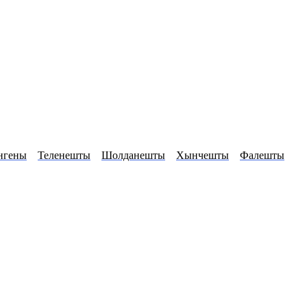
нгены
Теленешты
Шолданешты
Хынчешты
Фалешты