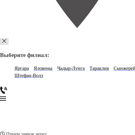
Выберите филиал:
Яргара
Яловены
Чадыр-Лунга
Тараклия
Сынжере
Штефан-Водэ
Прием заявок через