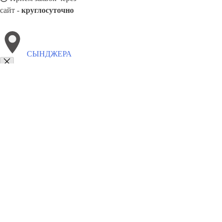
сайт -
круглосуточно
СЫНДЖЕРА
Выберите филиал:
Унгены
Шолданешты
Тараклия
Яргара
Сынжерей
Чимишлия
Флорешты
8(800)9797043
Заказать звонок
Курсы программирования в Сынджера
Для кого
Цены
Сотрудничеств