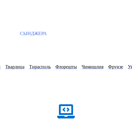
СЫНДЖЕРА
й
Твардица
Тирасполь
Флорешты
Чимишлия
Фрунзе
У