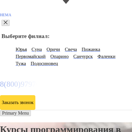
НЕМА
Выберите филиал:
Юрья
Суна
Оричи
Свеча
Пижанка
Первомайский
Опарино
Санчурск
Фаленки
Тужа
Подосиновец
8(800)9797043
Заказать звонок
Primary Menu
Курсы программирования в