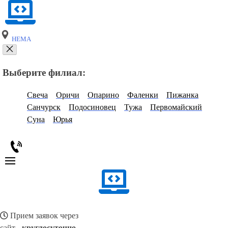
НЕМА
Выберите филиал:
Свеча
Оричи
Опарино
Фаленки
Пижанка
Санчурск
Подосиновец
Тужа
Первомайский
Суна
Юрья
Прием заявок через
сайт -
круглосуточно