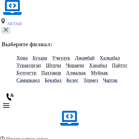
АКТАШ
Выберите филиал:
Хива
Бухара
Учкудук
Джамбай
Халкабад
Туракурган
Шурчи
Чиракчи
Ханабад
Пайтуг
Булунгур
Пахтакор
Алмалык
Муйнак
Самарканд
Бекабад
Келес
Термез
Чартак
Прием заявок через