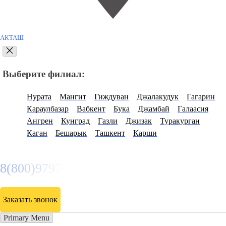
АКТАШ
Выберите филиал:
Нурата
Мангит
Гиждуван
Джалакудук
Гагарин
Караулбазар
Вабкент
Бука
Джамбай
Галаасия
Ангрен
Кунград
Газли
Джизак
Туракурган
Каган
Бешарык
Ташкент
Карши
8(800)9797043
Заказать звонок
Primary Menu