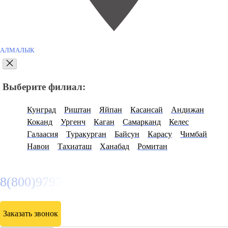
АЛМАЛЫК
Выберите филиал:
Кунград
Риштан
Яйпан
Касансай
Андижан
Коканд
Ургенч
Каган
Самарканд
Келес
Галаасия
Туракурган
Байсун
Карасу
Чимбай
Навои
Тахиаташ
Ханабад
Ромитан
8(800)9797043
Заказать звонок