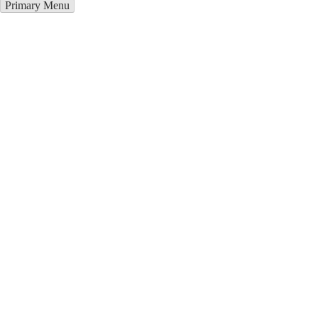
Primary Menu
Курсы программирования в
Алмалык
Отправьте заявку в период действия акции!
и получите бонус.