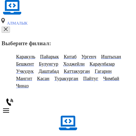
АЛМАЛЫК
Выберите филиал:
Каракуль
Пайарык
Китаб
Ургенч
Иштыхан
Бешкент
Булунгур
Ходжейли
Караулбазар
Учкудук
Даштабад
Каттакурган
Гагарин
Мангит
Касан
Туракурган
Пайтуг
Чимбай
Чиназ