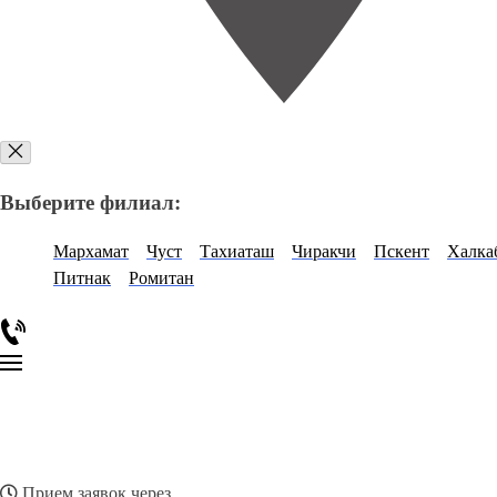
Выберите филиал:
Мархамат
Чуст
Тахиаташ
Чиракчи
Пскент
Халка
Питнак
Ромитан
Прием заявок через