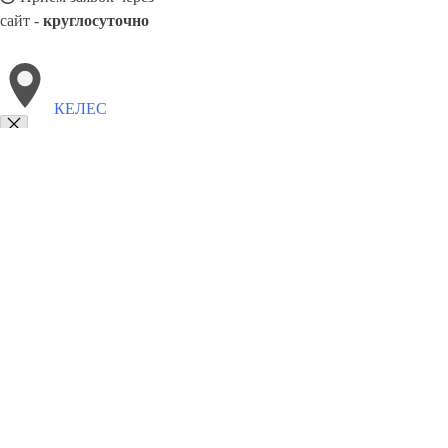
сайт -
круглосуточно
КЕЛЕС
Выберите филиал:
Муйнак
Ташкент
Кумкурган
Мубарек
Халкабад
Паркент
Пахтакор
8(800)9797043
Заказать звонок
Курсы программирования в Келес
Для кого
Цены
Сотрудничество
Кон