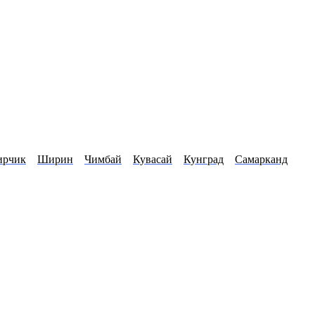
ирчик
Ширин
Чимбай
Кувасай
Кунград
Самарканд