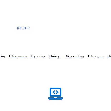
КЕЛЕС
бад
Шахрихан
Нурабад
Пайтуг
Ходжаабад
Шаргунь
Ч