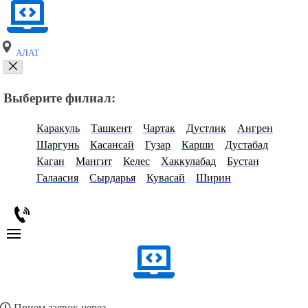
АЛАТ
Выберите филиал:
Каракуль
Ташкент
Чартак
Дустлик
Ангрен
Шаргунь
Касансай
Гузар
Карши
Дустабад
Каган
Мангит
Келес
Хаккулабад
Бустан
Галаасия
Сырдарья
Кувасай
Ширин
Прием заявок через