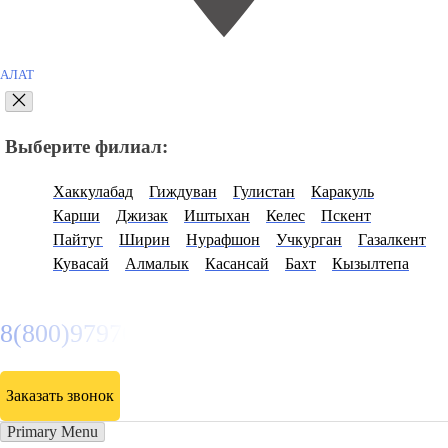
АЛАТ
Выберите филиал:
Хаккулабад
Гиждуван
Гулистан
Каракуль
Карши
Джизак
Иштыхан
Келес
Пскент
Пайтуг
Ширин
Нурафшон
Учкурган
Газалкент
Кувасай
Алмалык
Касансай
Бахт
Кызылтепа
8(800)9797043
Заказать звонок
Primary Menu