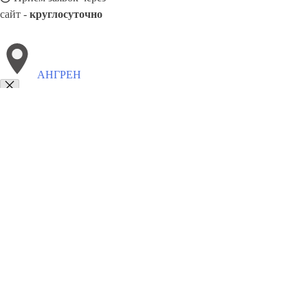
сайт -
круглосуточно
АНГРЕН
Выберите филиал:
Джамбай
Шахрихан
Беруни
Андижан
Каттакурган
Коканд
Шуманай
Мангит
8(800)9797043
Заказать звонок
Курсы программирования в Ангрен
Для кого
Цены
Сотрудничество
К