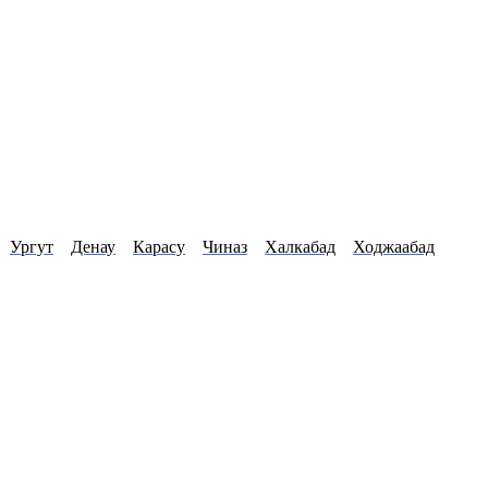
Ургут
Денау
Карасу
Чиназ
Халкабад
Ходжаабад