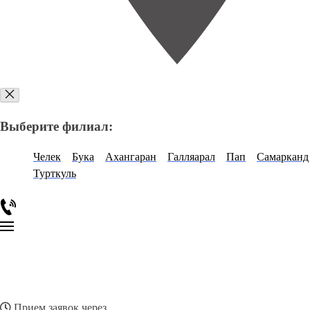
Выберите филиал:
Челек
Бука
Ахангаран
Галляарал
Пап
Самарканд
Турткуль
Прием заявок через