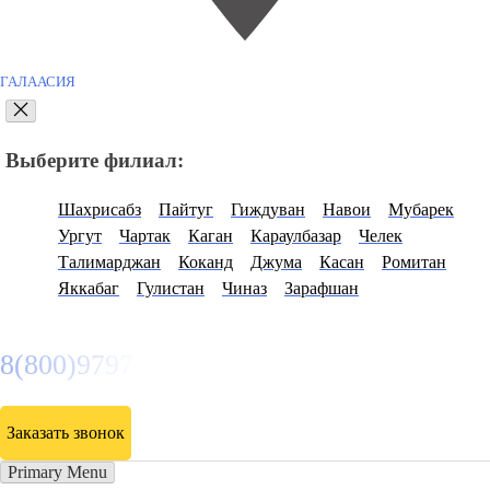
ГАЛААСИЯ
Выберите филиал:
Шахрисабз
Пайтуг
Гиждуван
Навои
Мубарек
Ургут
Чартак
Каган
Караулбазар
Челек
Талимарджан
Коканд
Джума
Касан
Ромитан
Яккабаг
Гулистан
Чиназ
Зарафшан
8(800)9797043
Заказать звонок
Primary Menu