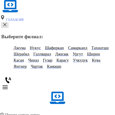
ГАЛААСИЯ
Выберите филиал:
Джума
Нукус
Шафиркан
Самарканд
Тахиаташ
Шерабад
Галляарал
Джизак
Ургут
Ширин
Касан
Чиназ
Гузар
Карасу
Учкудук
Кува
Янгиер
Чартак
Камаши
Прием заявок через