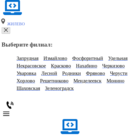
ЖИЛЕВО
Выберите филиал:
Запрудная
Измайлово
Фосфоритный
Удельная
Некрасовское
Красково
Нахабино
Черкизово
Уваровка
Лесной
Родники
Фряново
Черусти
Хорлово
Решетниково
Менделеевск
Монино
Шаховская
Зеленоградск