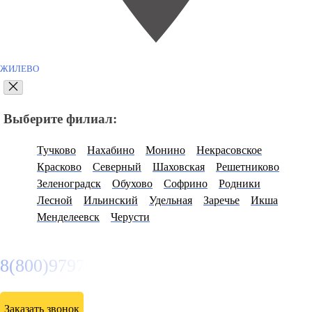
ЖИЛЕВО
Выберите филиал:
Тучково
Нахабино
Монино
Некрасовское
Красково
Северный
Шаховская
Решетниково
Зеленоградск
Обухово
Софрино
Родники
Лесной
Ильинский
Удельная
Заречье
Икша
Менделеевск
Черусти
8(800)9797043
Заказать звонок