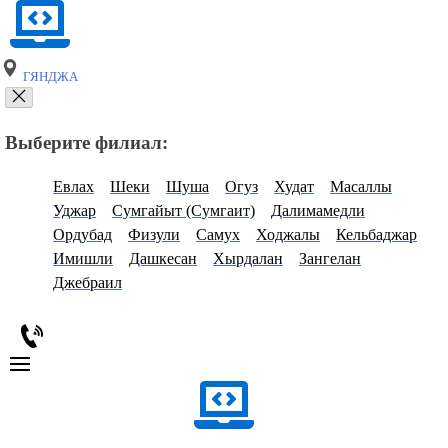
ГЯНДЖА
Выберите филиал:
Евлах
Шеки
Шуша
Огуз
Худат
Масаллы
Уджар
Сумгайыт (Сумгаит)
Далимамедли
Ордубад
Физули
Самух
Ходжалы
Кельбаджар
Имишли
Дашкесан
Хырдалан
Зангелан
Джебраил