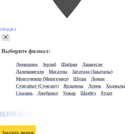
ГЯНДЖА
Выберите филиал:
Ленкорань
Зердаб
Шабран
Дашкесан
Далимамедли
Масаллы
Загатала (Закаталы)
Мингечевир (Мингечаур)
Шуша
Лиман
Сумгайыт (Сумгаит)
Ярдымлы
Лерик
Ходжалы
Сиазань
Джебраил
Уджар
Шахбуз
Худат
8(800)9797043
Заказать звонок