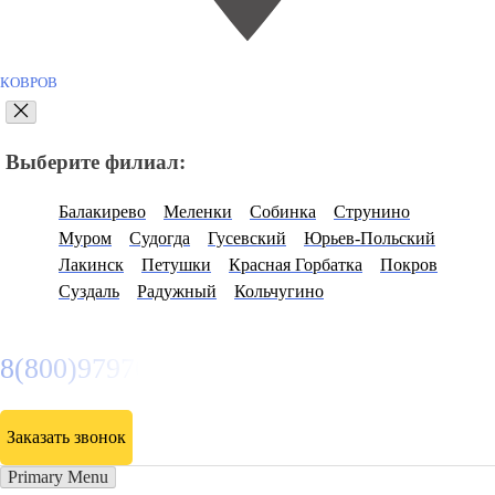
КОВРОВ
Выберите филиал:
Балакирево
Меленки
Собинка
Струнино
Муром
Судогда
Гусевский
Юрьев-Польский
Лакинск
Петушки
Красная Горбатка
Покров
Суздаль
Радужный
Кольчугино
8(800)9797043
Заказать звонок
Primary Menu