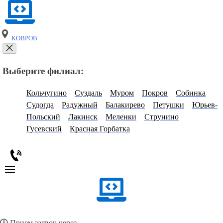
КОВРОВ
Выберите филиал:
Кольчугино
Суздаль
Муром
Покров
Собинка
Судогда
Радужный
Балакирево
Петушки
Юрьев-
Польский
Лакинск
Меленки
Струнино
Гусевский
Красная Горбатка
Прием заявок через