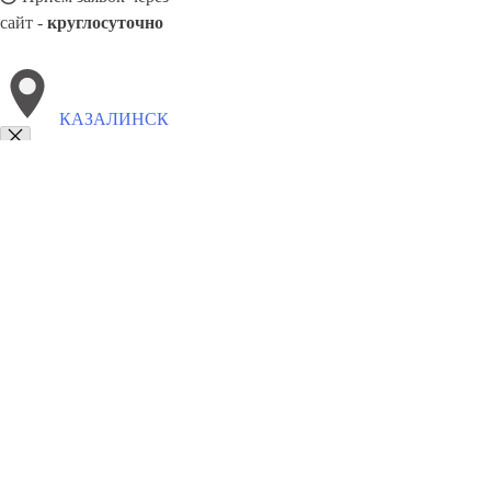
сайт -
круглосуточно
КАЗАЛИНСК
Выберите филиал:
Мамлютка
Костанай
Каскелен
Талдыкорган
Карка
Курчатов
Рудный
Семей
Павлодар
8(800)9797043
Заказать звонок
Курсы программирования в Казалинск
Для кого
Цены
Сотрудничеств