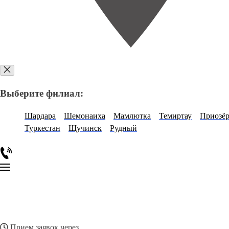
Выберите филиал:
Шардара
Шемонаиха
Мамлютка
Темиртау
Приозёр
Туркестан
Щучинск
Рудный
Прием заявок через