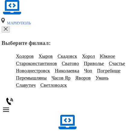
МАРИУПОЛЬ
Выберите филиал:
Ходоров
Хыров
Скадовск
Хорол
Южное
Староконстантинов
Сватово
Приволье
Счастье
Новоднестровск
Николаевка
Чоп
Погребище
Перемышляны
Часов Яр
Яворов
Умань
Славутич
Светловодск