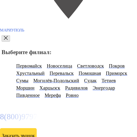
МАРИУПОЛЬ
Выберите филиал:
Первомайск
Новоселица
Светловодск
Покров
Хрустальный
Перевальск
Помошная
Приморск
Сумы
Могилёв-Подольский
Судак
Тетиев
Моршин
Харцызск
Радивилов
Энергодар
Пивденное
Мерефа
Ровно
8(800)9797043
Заказать звонок