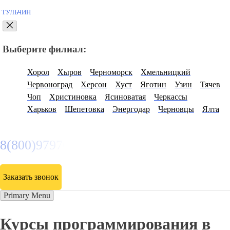
Прием заявок через
сайт -
круглосуточно
ТУЛЬЧИН
Выберите филиал:
Хорол
Хыров
Черноморск
Хмельницкий
Червоноград
Херсон
Хуст
Яготин
Узин
Тячев
Чоп
Христиновка
Ясиноватая
Черкассы
Харьков
Шепетовка
Энергодар
Черновцы
Ялта
8(800)9797043
Заказать звонок
Primary Menu