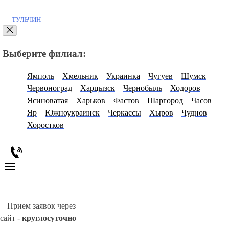
ТУЛЬЧИН
Выберите филиал:
Ямполь
Хмельник
Украинка
Чугуев
Шумск
Червоноград
Харцызск
Чернобыль
Ходоров
Ясиноватая
Харьков
Фастов
Шаргород
Часов
Яр
Южноукраинск
Черкассы
Хыров
Чуднов
Хоростков