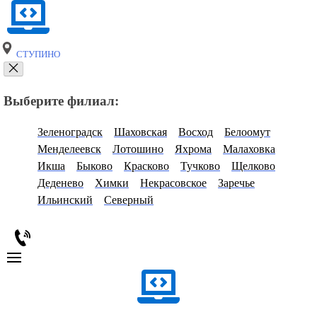
СТУПИНО
Выберите филиал:
Зеленоградск
Шаховская
Восход
Белоомут
Менделеевск
Лотошино
Яхрома
Малаховка
Икша
Быково
Красково
Тучково
Щелково
Деденево
Химки
Некрасовское
Заречье
Ильинский
Северный