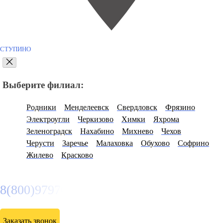
СТУПИНО
Выберите филиал:
Родники
Менделеевск
Свердловск
Фрязино
Электроугли
Черкизово
Химки
Яхрома
Зеленоградск
Нахабино
Михнево
Чехов
Черусти
Заречье
Малаховка
Обухово
Софрино
Жилево
Красково
8(800)9797043
Заказать звонок