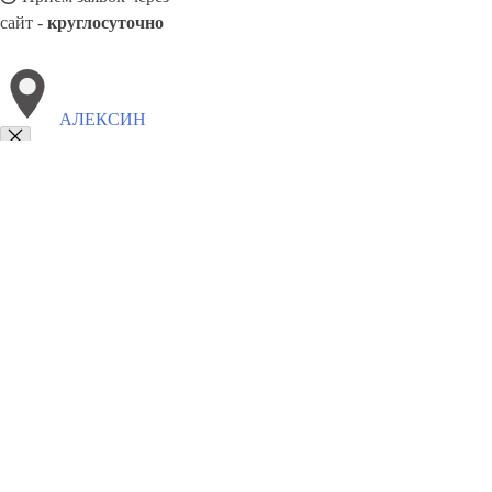
сайт -
круглосуточно
АЛЕКСИН
Выберите филиал:
Венев
Куркино
Рутул
Донское
Советский
Узлова
Арсеньев
Суворов
8(800)9797043
Заказать звонок
Курсы программирования в Алексине
Для кого
Цены
Сотрудничеств