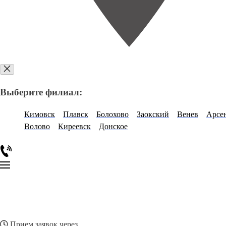
Выберите филиал:
Кимовск
Плавск
Болохово
Заокский
Венев
Арсе
Волово
Киреевск
Донское
Прием заявок через