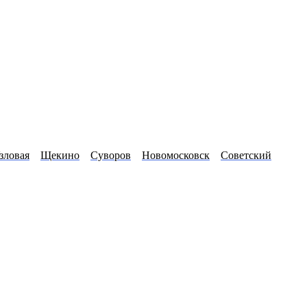
зловая
Щекино
Суворов
Новомосковск
Советский