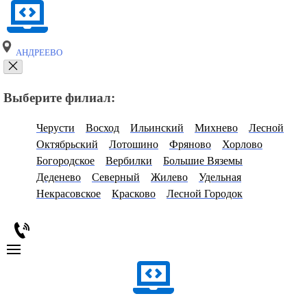
АНДРЕЕВО
Выберите филиал:
Черусти
Восход
Ильинский
Михнево
Лесной
Октябрьский
Лотошино
Фряново
Хорлово
Богородское
Вербилки
Большие Вяземы
Деденево
Северный
Жилево
Удельная
Некрасовское
Красково
Лесной Городок