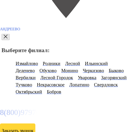
АНДРЕЕВО
Выберите филиал:
Измайлово
Родники
Лесной
Ильинский
Деденево
Обухово
Монино
Черкизово
Быково
Вербилки
Лесной Городок
Уваровка
Загорянский
Тучково
Некрасовское
Лопатино
Свердловск
Октябрьский
Бобров
8(800)9797043
Заказать звонок