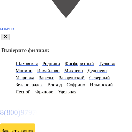
БОБРОВ
Выберите филиал:
Шаховская
Родники
Фосфоритный
Тучково
Монино
Измайлово
Михнево
Деденево
Уваровка
Заречье
Загорянский
Северный
Зеленоградск
Восход
Софрино
Ильинский
Лесной
Фряново
Удельная
8(800)9797043
Заказать звонок