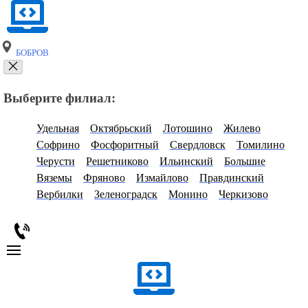
БОБРОВ
Выберите филиал:
Удельная
Октябрьский
Лотошино
Жилево
Софрино
Фосфоритный
Свердловск
Томилино
Черусти
Решетниково
Ильинский
Большие
Вяземы
Фряново
Измайлово
Правдинский
Вербилки
Зеленоградск
Монино
Черкизово