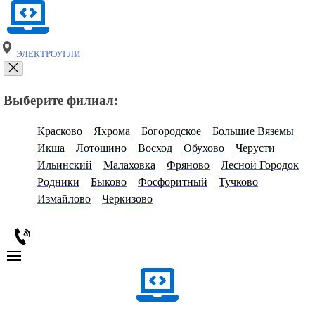
ЭЛЕКТРОУГЛИ
Выберите филиал:
Красково
Яхрома
Богородское
Большие Вяземы
Икша
Лотошино
Восход
Обухово
Черусти
Ильинский
Малаховка
Фряново
Лесной Городок
Родники
Быково
Фосфоритный
Тучково
Измайлово
Черкизово