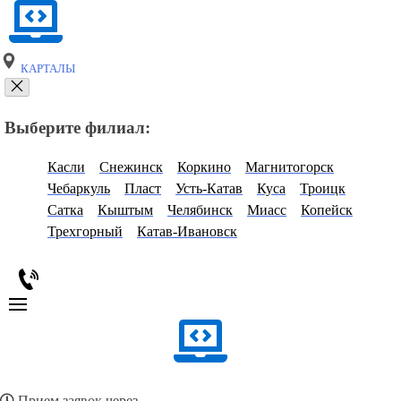
КАРТАЛЫ
Выберите филиал:
Касли
Снежинск
Коркино
Магнитогорск
Чебаркуль
Пласт
Усть-Катав
Куса
Троицк
Сатка
Кыштым
Челябинск
Миасс
Копейск
Трехгорный
Катав-Ивановск
Прием заявок через