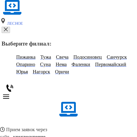
ЛЕСНОЕ
Выберите филиал:
Пижанка
Тужа
Свеча
Подосиновец
Санчурск
Опарино
Суна
Нема
Фаленки
Первомайский
Юрья
Нагорск
Оричи
Прием заявок через
сайт -
круглосуточно