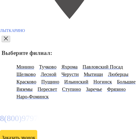
ЛЫТКАРИНО
Выберите филиал:
Монино
Тучково
Яхрома
Павловский Посад
Щелково
Лесной
Черусти
Мытищи
Люберцы
Красково
Пущино
Ильинский
Ногинск
Большие
Вяземы
Пересвет
Ступино
Заречье
Фрязино
Наро-Фоминск
8(800)9797043
Заказать звонок