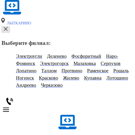
ЛЫТКАРИНО
Выберите филиал:
Электроугли
Деденево
Фосфоритный
Наро-
Фоминск
Электрогорск
Малаховка
Серпухов
Лопатино
Талдом
Протвино
Раменское
Рошаль
Ногинск
Красково
Жилево
Купавна
Лотошино
Андреево
Черкизово