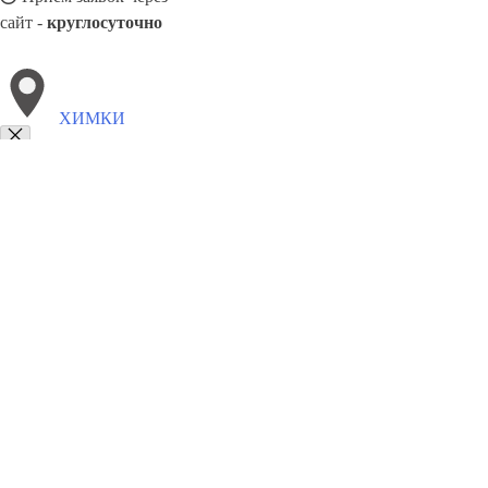
сайт -
круглосуточно
ХИМКИ
Выберите филиал:
Вербилки
Богородское
Жилево
Бобров
Электрогор
Лотошино
Октябрьский
Чехов
Фосфоритный
Быко
8(800)9797043
Заказать звонок
Курсы программирования в Химках
Для кого
Цены
Сотрудничество
К