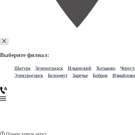
Выберите филиал:
Шатура
Зеленоградск
Ильинский
Хотьково
Черуст
Электрогорск
Белоомут
Заречье
Бобров
Измайлов
Прием заявок через