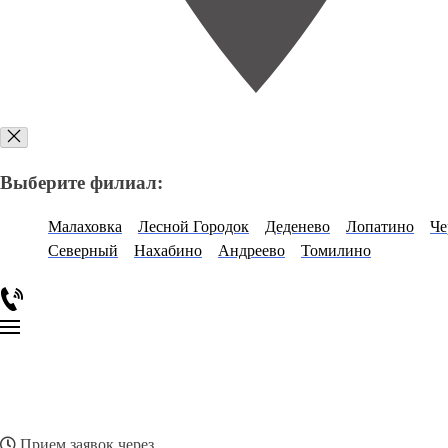
Выберите филиал:
Малаховка
Лесной Городок
Деденево
Лопатино
Че
Северный
Нахабино
Андреево
Томилино
Прием заявок через