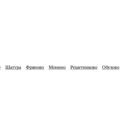
е
Шатура
Фряново
Монино
Решетниково
Обухово