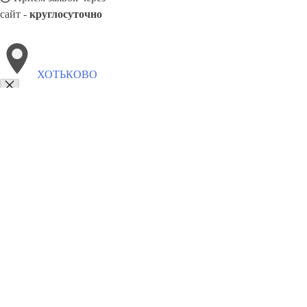
сайт -
круглосуточно
ХОТЬКОВО
Выберите филиал:
Деденево
Быково
Свердловск
Богородское
Некрас
Шатура
Михнево
Запрудная
Электроугли
8(800)9797043
Заказать звонок
Курсы программирования в Хотькове
Для кого
Цены
Сотрудничество