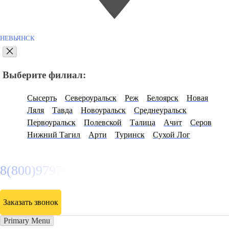
НЕВЬЯНСК
Выберите филиал:
Сысерть
Североуральск
Реж
Белоярск
Новая
Ляля
Тавда
Новоуральск
Среднеуральск
Первоуральск
Полевской
Талица
Ачит
Серов
Нижний Тагил
Арти
Туринск
Сухой Лог
8(800)9797043
Заказать звонок
Primary Menu