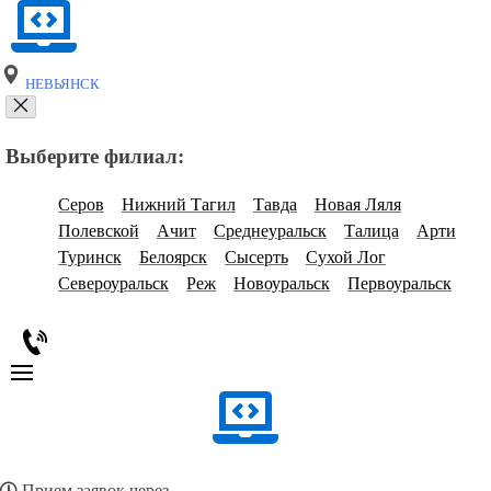
НЕВЬЯНСК
Выберите филиал:
Серов
Нижний Тагил
Тавда
Новая Ляля
Полевской
Ачит
Среднеуральск
Талица
Арти
Туринск
Белоярск
Сысерть
Сухой Лог
Североуральск
Реж
Новоуральск
Первоуральск
Прием заявок через