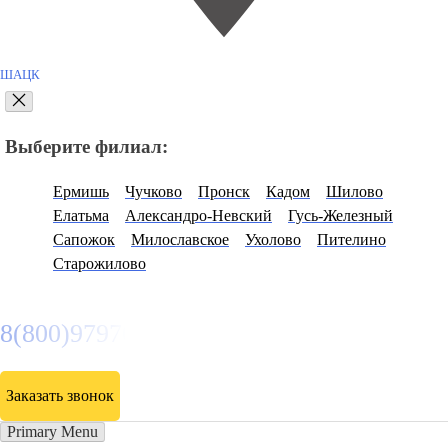
ШАЦК
Выберите филиал:
Ермишь
Чучково
Пронск
Кадом
Шилово
Елатьма
Александро-Невский
Гусь-Железный
Сапожок
Милославское
Ухолово
Пителино
Старожилово
8(800)9797043
Заказать звонок
Primary Menu