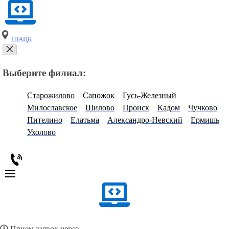
ШАЦК
Выберите филиал:
Старожилово
Сапожок
Гусь-Железный
Милославское
Шилово
Пронск
Кадом
Чучково
Пителино
Елатьма
Александро-Невский
Ермишь
Ухолово
Прием заявок через