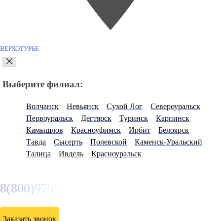
ВЕРХОТУРЬЕ
Выберите филиал:
Волчанск
Невьянск
Сухой Лог
Североуральск
Первоуральск
Дегтярск
Туринск
Карпинск
Камышлов
Красноуфимск
Ирбит
Белоярск
Тавда
Сысерть
Полевской
Каменск-Уральский
Талица
Ивдель
Красноуральск
8(800)9797043
Заказать звонок