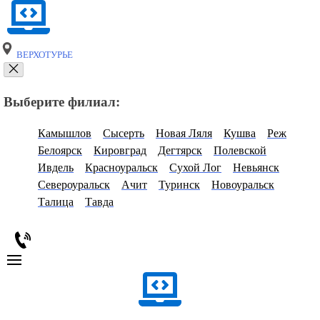
ВЕРХОТУРЬЕ
Выберите филиал:
Камышлов
Сысерть
Новая Ляля
Кушва
Реж
Белоярск
Кировград
Дегтярск
Полевской
Ивдель
Красноуральск
Сухой Лог
Невьянск
Североуральск
Ачит
Туринск
Новоуральск
Талица
Тавда