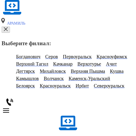
АРАМИЛЬ
Выберите филиал:
Богданович
Серов
Первоуральск
Красноуфимск
Верхний Тагил
Качканар
Верхотурье
Ачит
Дегтярск
Михайловск
Верхняя Пышма
Кушва
Камышлов
Волчанск
Каменск-Уральский
Белоярск
Красноуральск
Ирбит
Североуральск