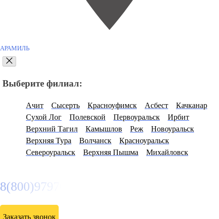
АРАМИЛЬ
Выберите филиал:
Ачит
Сысерть
Красноуфимск
Асбест
Качканар
Сухой Лог
Полевской
Первоуральск
Ирбит
Верхний Тагил
Камышлов
Реж
Новоуральск
Верхняя Тура
Волчанск
Красноуральск
Североуральск
Верхняя Пышма
Михайловск
8(800)9797043
Заказать звонок