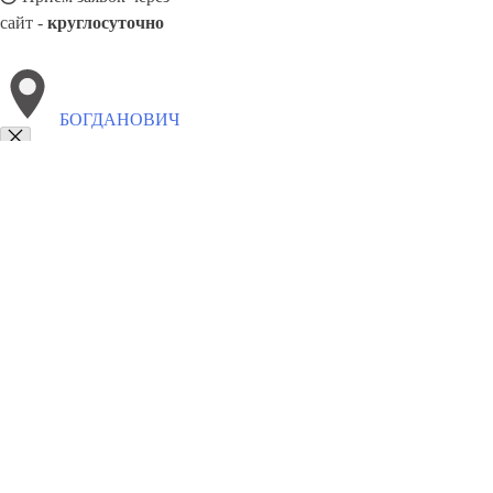
сайт -
круглосуточно
БОГДАНОВИЧ
Выберите филиал:
Верхний Тагил
Североуральск
Сысерть
Арти
Серо
Полевской
Карпинск
Волчанск
Краснотурьинск
К
8(800)9797043
Заказать звонок
Курсы программирования в Богдановиче
Для кого
Цены
Сотрудничес