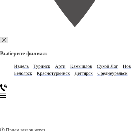
Выберите филиал:
Ивдель
Туринск
Арти
Камышлов
Сухой Лог
Нов
Белоярск
Краснотурьинск
Дегтярск
Среднеуральск
Прием заявок через