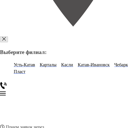
Выберите филиал:
Усть-Катав
Карталы
Касли
Катав-Ивановск
Чебарк
Пласт
Прием заявок через