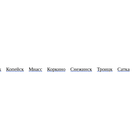
к
Копейск
Миасс
Коркино
Снежинск
Троицк
Сатка