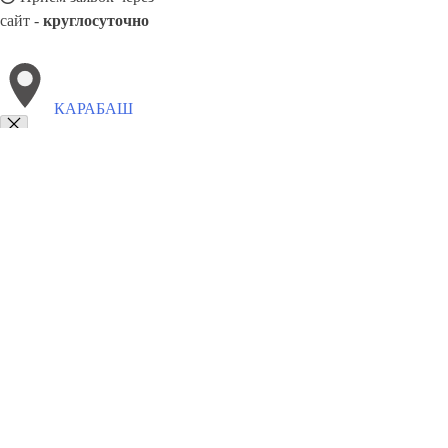
сайт -
круглосуточно
КАРАБАШ
Выберите филиал:
Сатка
Челябинск
Куса
Копейск
Магнитогорск
Ка
Пласт
8(800)9797043
Заказать звонок
Курсы программирования в Карабаше
Для кого
Цены
Сотрудничеств