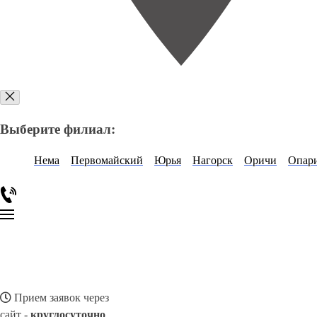
Выберите филиал:
Нема
Первомайский
Юрья
Нагорск
Оричи
Опар
Прием заявок через
сайт -
круглосуточно