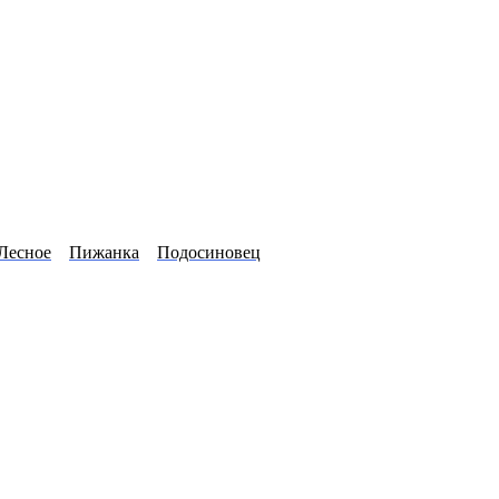
Лесное
Пижанка
Подосиновец