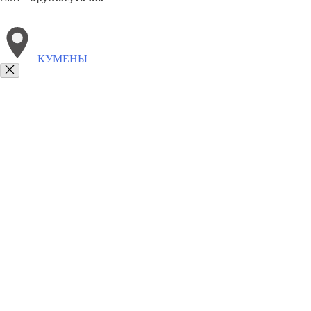
КУМЕНЫ
Выберите филиал:
Фаленки
Тужа
Подосиновец
Пижанка
Оричи
Оп
8(800)9797043
Заказать звонок
Курсы программирования в Куменах
Для кого
Цены
Сотрудничество