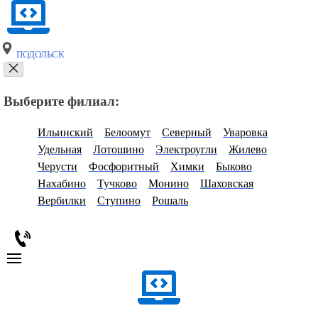
ПОДОЛЬСК
Выберите филиал:
Ильинский
Белоомут
Северный
Уваровка
Удельная
Лотошино
Электроугли
Жилево
Черусти
Фосфоритный
Химки
Быково
Нахабино
Тучково
Монино
Шаховская
Вербилки
Ступино
Рошаль