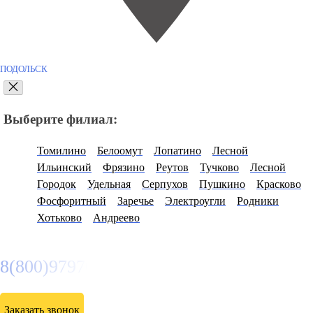
ПОДОЛЬСК
Выберите филиал:
Томилино
Белоомут
Лопатино
Лесной
Ильинский
Фрязино
Реутов
Тучково
Лесной
Городок
Удельная
Серпухов
Пушкино
Красково
Фосфоритный
Заречье
Электроугли
Родники
Хотьково
Андреево
8(800)9797043
Заказать звонок