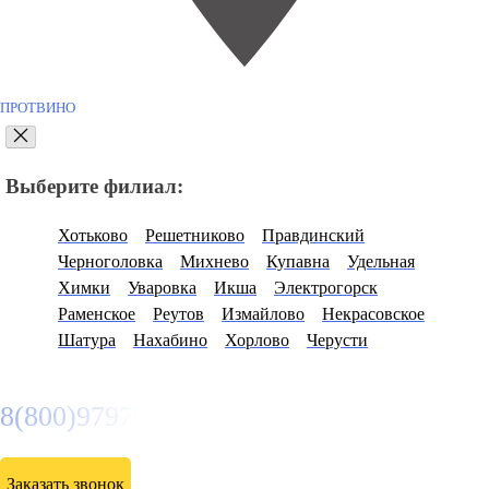
ПРОТВИНО
Выберите филиал:
Хотьково
Решетниково
Правдинский
Черноголовка
Михнево
Купавна
Удельная
Химки
Уваровка
Икша
Электрогорск
Раменское
Реутов
Измайлово
Некрасовское
Шатура
Нахабино
Хорлово
Черусти
8(800)9797043
Заказать звонок