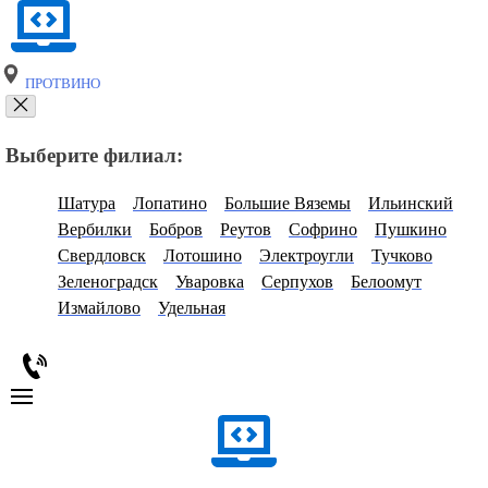
ПРОТВИНО
Выберите филиал:
Шатура
Лопатино
Большие Вяземы
Ильинский
Вербилки
Бобров
Реутов
Софрино
Пушкино
Свердловск
Лотошино
Электроугли
Тучково
Зеленоградск
Уваровка
Серпухов
Белоомут
Измайлово
Удельная