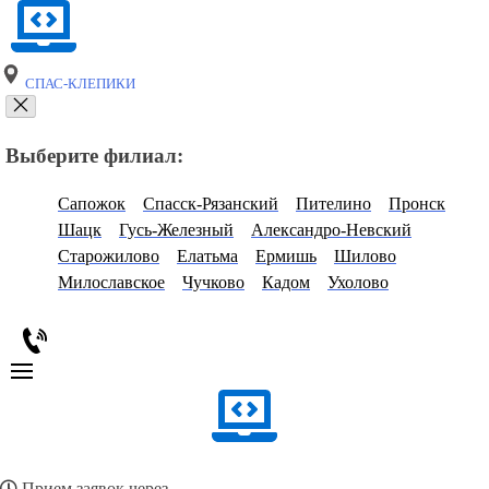
СПАС-КЛЕПИКИ
Выберите филиал:
Сапожок
Спасск-Рязанский
Пителино
Пронск
Шацк
Гусь-Железный
Александро-Невский
Старожилово
Елатьма
Ермишь
Шилово
Милославское
Чучково
Кадом
Ухолово
Прием заявок через