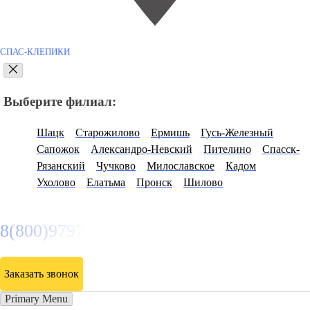
СПАС-КЛЕПИКИ
Выберите филиал:
Шацк
Старожилово
Ермишь
Гусь-Железный
Сапожок
Александро-Невский
Пителино
Спасск-
Рязанский
Чучково
Милославское
Кадом
Ухолово
Елатьма
Пронск
Шилово
8(800)9797043
Заказать звонок
Primary Menu