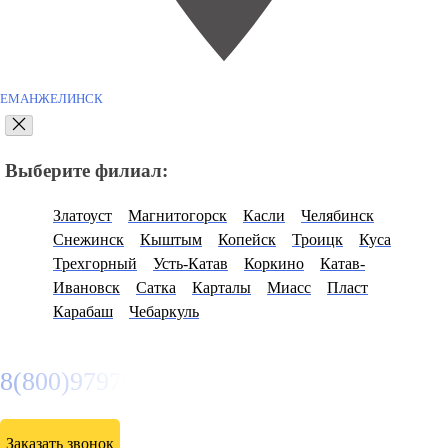
ЕМАНЖЕЛИНСК
Выберите филиал:
Златоуст
Магнитогорск
Касли
Челябинск
Снежинск
Кыштым
Копейск
Троицк
Куса
Трехгорный
Усть-Катав
Коркино
Катав-
Ивановск
Сатка
Карталы
Миасс
Пласт
Карабаш
Чебаркуль
8(800)9797043
Заказать звонок