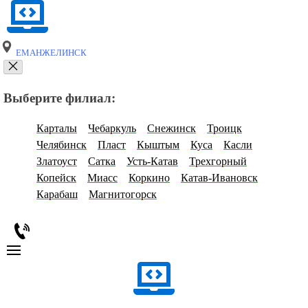
ЕМАНЖЕЛИНСК
Выберите филиал:
Карталы
Чебаркуль
Снежинск
Троицк
Челябинск
Пласт
Кыштым
Куса
Касли
Златоуст
Сатка
Усть-Катав
Трехгорный
Копейск
Миасс
Коркино
Катав-Ивановск
Карабаш
Магнитогорск