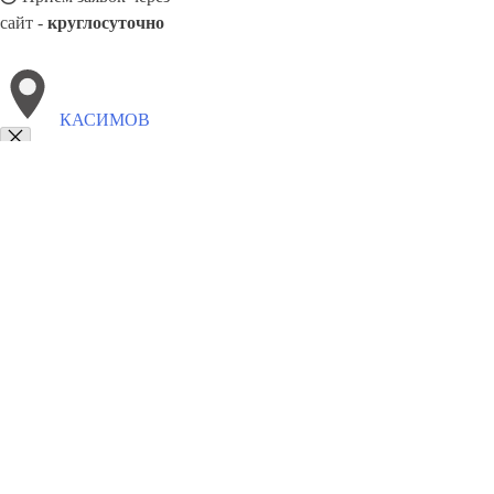
сайт -
круглосуточно
КАСИМОВ
Выберите филиал:
Спас-Клепики
Милославское
Ермишь
Сапожок
Чу
Железный
Ряжск
Скопин
Пронск
Шилово
8(800)9797043
Заказать звонок
Курсы программирования в Касимове
Для кого
Цены
Сотрудничеств