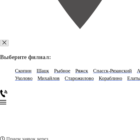
Выберите филиал:
Скопин
Шацк
Рыбное
Ряжск
Спасск-Рязанский
А
Ухолово
Михайлов
Старожилово
Кораблино
Елать
Прием заявок через