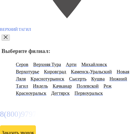
ВЕРХНИЙ ТАГИЛ
Выберите филиал:
Серов
Верхняя Тура
Арти
Михайловск
Верхотурье
Кировград
Каменск-Уральский
Новая
Ляля
Краснотурьинск
Сысерть
Кушва
Нижний
Тагил
Ивдель
Качканар
Полевской
Реж
Красноуральск
Дегтярск
Первоуральск
8(800)9797043
Заказать звонок