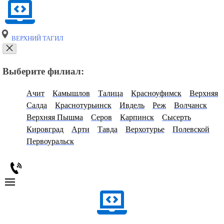
ВЕРХНИЙ ТАГИЛ
Выберите филиал:
Ачит
Камышлов
Талица
Красноуфимск
Верхняя
Салда
Краснотурьинск
Ивдель
Реж
Волчанск
Верхняя Пышма
Серов
Карпинск
Сысерть
Кировград
Арти
Тавда
Верхотурье
Полевской
Первоуральск