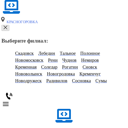
КРАСНОГОРОВКА
Выберите филиал:
Скадовск
Лебедин
Тальное
Полонное
Новомосковск
Рени
Чуднов
Немиров
Кременная
Соледар
Рогатин
Сновск
Нововолынск
Новогродовка
Кременчуг
Новодружеск
Радивилов
Сосновка
Сумы