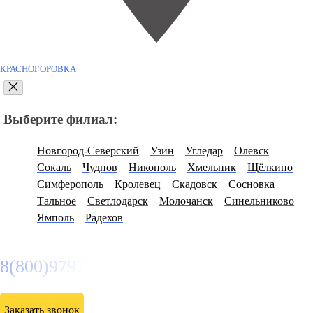
КРАСНОГОРОВКА
Выберите филиал:
Новгород-Северский
Узин
Угледар
Олевск
Сокаль
Чуднов
Никополь
Хмельник
Щёлкино
Симферополь
Кролевец
Скадовск
Сосновка
Тальное
Светлодарск
Молочанск
Синельниково
Ямполь
Радехов
8(800)9797043
Заказать звонок