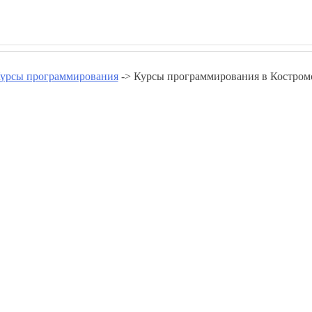
урсы программирования
-> Курсы программирования в Костром
ия в Костромской области - w
Курсы программирования в Волгореченске
Курсы программирования в Костроме