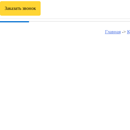
Заказать звонок
Главная
->
К
Курсы программирован
Курсы программирования в Буе
Курсы программирования в Кологриве