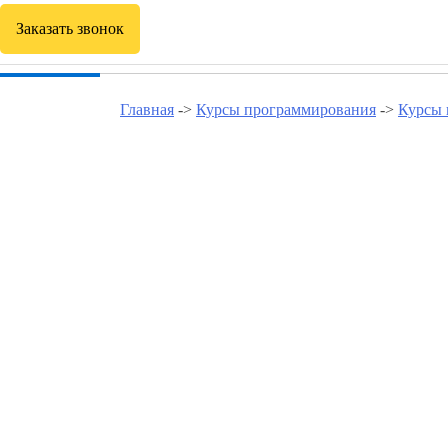
Заказать звонок
Главная
->
Курсы программирования
->
Курсы 
Курсы программирован
Курсы программирования в Бутово Северном
Курсы программирования в Зюзино