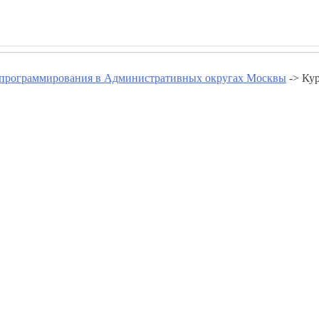
программирования в Административных округах Москвы
-> Ку
ия в Юго-Западном Округе - w
Курсы программирования в Бутово Южном
Курсы программирования в Коньково