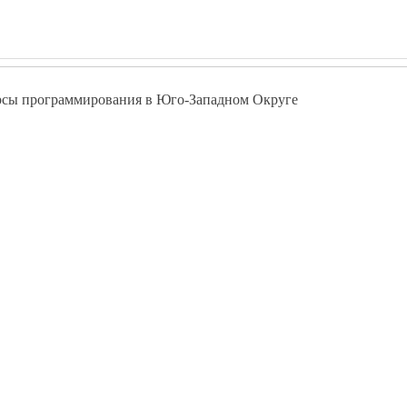
рсы программирования в Юго-Западном Округе
ww.pokolenie-debut.ru
Курсы программирования в Гагаринском
Курсы программирования в районе Котловка