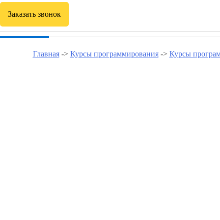
Заказать звонок
Главная
->
Курсы программирования
->
Курсы програ
Курсы программирования в Се
Курсы программирования в Аэропортском
Курсы программирования в Войковском