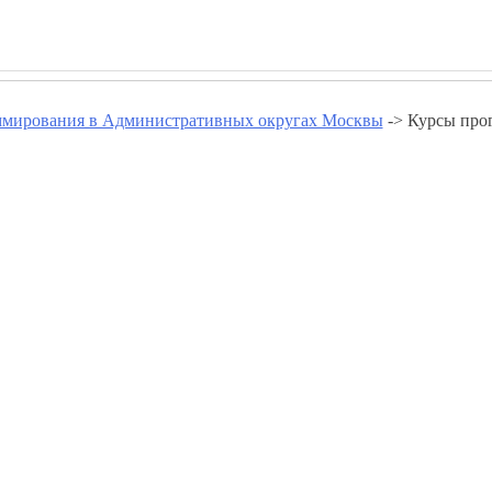
ммирования в Административных округах Москвы
-> Курсы про
верном Административном Окр
Курсы программирования в Беговом
Курсы программирования в Головинском