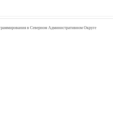
граммирования в Северном Административном Округе
уге - www.pokolenie-debut.ru
Курсы программирования в Бескудниковском
Курсы программирования в Дегунино Восточном