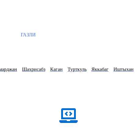
ГАЗЛИ
марджан
Шахрисабз
Каган
Турткуль
Яккабаг
Иштыхан