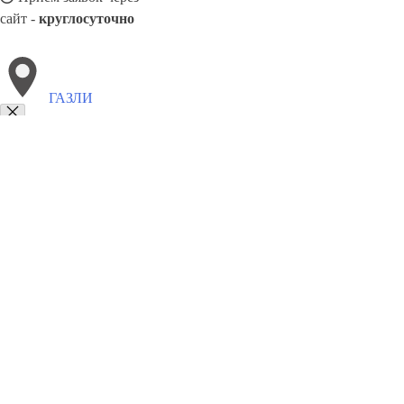
сайт -
круглосуточно
ГАЗЛИ
Выберите филиал:
8(800)9797043
Заказать звонок
Курсы программирования в Газли
Для кого
Цены
Сотрудничество
Кон
Курсы программирования в Г