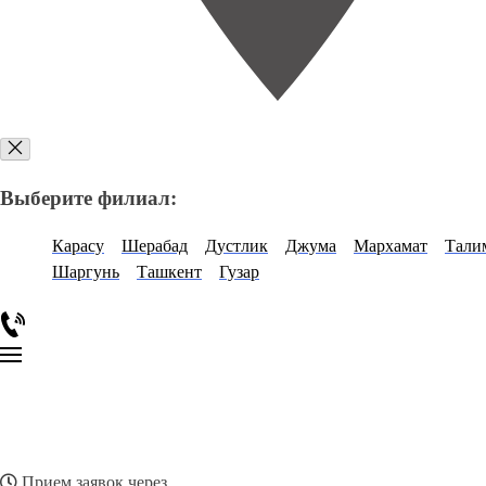
Выберите филиал:
Карасу
Шерабад
Дустлик
Джума
Мархамат
Тали
Шаргунь
Ташкент
Гузар
Прием заявок через