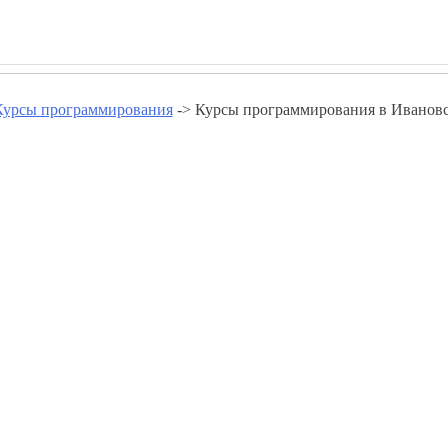
Курсы программирования
-> Курсы программирования в Ивановс
ния в Ивановской области - ww
Курсы программирования в Гавриловом Посаде
Курсы программирования в Кинешме