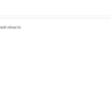
кой области
w.pokolenie-debut.ru
Курсы программирования в Заволжске
Курсы программирования в Комсомольске