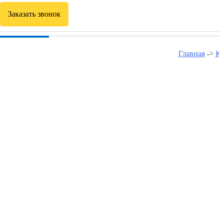
Заказать звонок
Главная
->
Курсы программирова
Курсы программирования в Вичуге
Курсы программирования в Ивановке