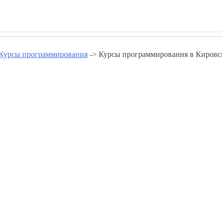
Курсы программирования
-> Курсы программирования в Кировс
ния в Кировской области - ww
Курсы программирования в Зуевке
Курсы программирования в Котельниче