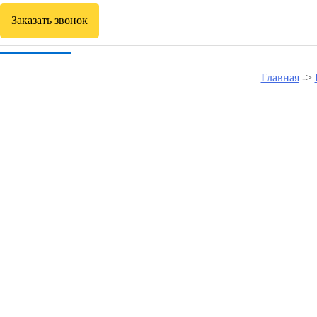
Заказать звонок
Главная
->
Курсы программирова
Курсы программирования в Белой Холунице
Курсы программирования в Кирсе