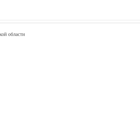
кой области
w.pokolenie-debut.ru
Курсы программирования в Кирово-Чепецке
Курсы программирования в Лузе