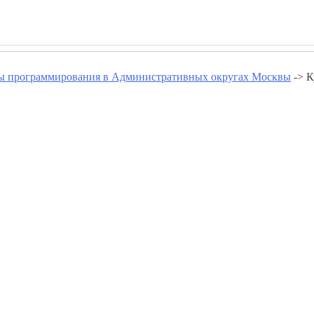
ы программирования в Административных округах Москвы
-> К
ания в Восточном Округе - www
Курсы программирования в районе Вишняки
Курсы программирования в Ивановском
К