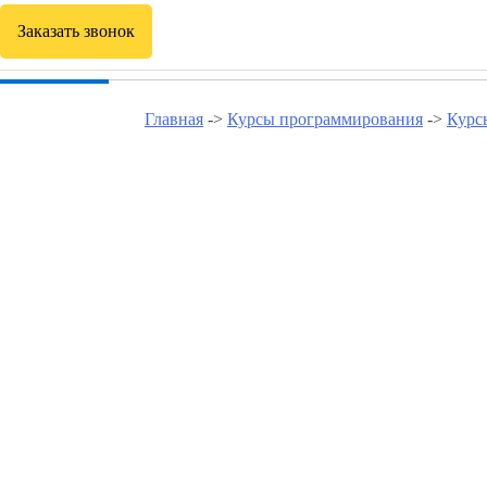
Заказать звонок
Главная
->
Курсы программирования
->
Курс
Курсы программиров
Курсы программирования в Богородском
Курсы программирования в Гольяново