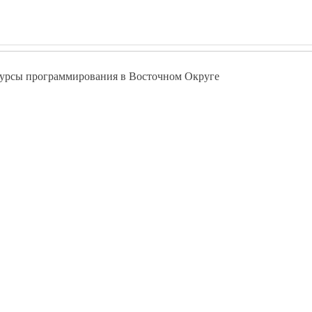
урсы программирования в Восточном Округе
.pokolenie-debut.ru
Курсы программирования в Восточном
урсы программирования в Измайлово Восточном