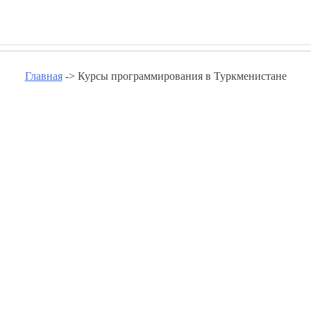
Главная
-> Курсы программирования в Туркменистане
вания в Туркменистане - www.
Курсы программирования Акдепе
Курсы программирования Бабадайхан