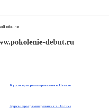
кой области
w.pokolenie-debut.ru
Курсы программирования в Невеле
Курсы программирования в Опочке