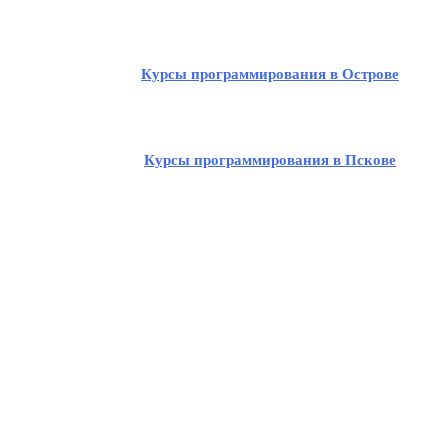
Курсы программирования в Острове
Курсы программирования в Пскове
Курсы программирования в Себеже
Курсы программирования в Заплюсье
Курсы программирования в Кунье