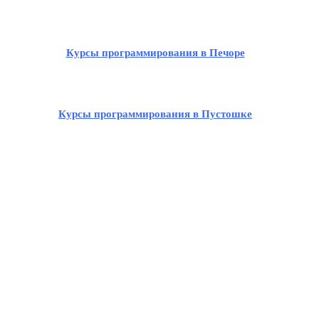
Курсы программирования в Печоре
Курсы программирования в Пустошке
Курсы программирования в Бежаницах
Курсы программирования в Идрице
Курсы программирования в Локне