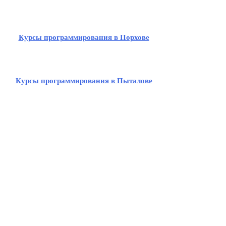
Курсы программирования в Порхове
Курсы программирования в Пыталове
Курсы программирования в Дедовичах
Курсы программирования в Красногородском
Курсы программирования в Палкине